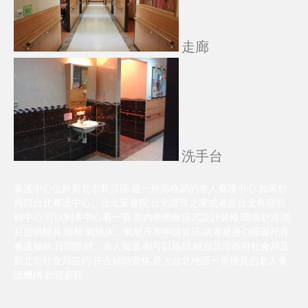
走廊
洗手台
養護中心位於新北市新店區.是一所高格調的老人養護中心.如果您
再找台北養護中心。台北安養院.台北護理之家或者是台北長期照
顧中心.可以到本中心看一看.室內依照飯店式設計裝修.環境舒適.並
且提供輔具.輪椅.氣墊床。氣墊座等申請資訊.或者是身心障礙托育
養護補助.日間照顧。老人安置.都可以協助.經台北市政府社會局及
新北市社會局簽約.符合補助資格.是大台北地區一所優質的老人養
護機構.歡迎參觀