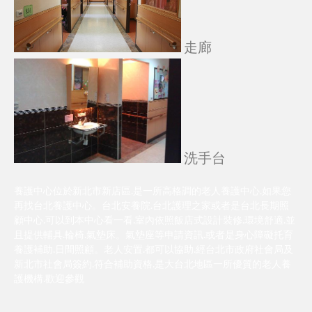
走廊
洗手台
養護中心位於新北市新店區.是一所高格調的老人養護中心.如果您
再找台北養護中心。台北安養院.台北護理之家或者是台北長期照
顧中心.可以到本中心看一看.室內依照飯店式設計裝修.環境舒適.並
且提供輔具.輪椅.氣墊床。氣墊座等申請資訊.或者是身心障礙托育
養護補助.日間照顧。老人安置.都可以協助.經台北市政府社會局及
新北市社會局簽約.符合補助資格.是大台北地區一所優質的老人養
護機構.歡迎參觀