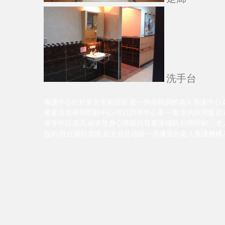
洗手台
養護中心位於新北市新店區.是一所高格調的老人養護中心.
者是台北長期照顧中心.可以到本中心看一看.室內依照飯店式
座等申請資訊.或者是身心障礙托育養護補助.日間照顧。老
簽約.符合補助資格.是大台北地區一所優質的老人養護機構