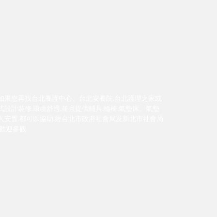
如果您再找台北養護中心。台北安養院.台北護理之家或
設計裝修.環境舒適.並且提供輔具.輪椅.氣墊床。氣墊
人安置.都可以協助.經台北市政府社會局及新北市社會局
.歡迎參觀