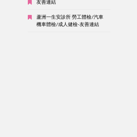
友善連結
蘆洲一生安診所 勞工體檢/汽車
機車體檢/成人健檢-友善連結