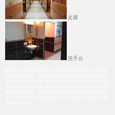
走廊
洗手台
養護中心位於新北市新店區.是一所高格調的老人養護中心.如果您
再找台北養護中心。台北安養院.台北護理之家或者是台北長期照
顧中心.可以到本中心看一看.室內依照飯店式設計裝修.環境舒適.並
且提供輔具.輪椅.氣墊床。氣墊座等申請資訊.或者是身心障礙托育
養護補助.日間照顧。老人安置.都可以協助.經台北市政府社會局及
新北市社會局簽約.符合補助資格.是大台北地區一所優質的老人養
護機構.歡迎參觀