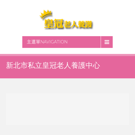
主選單NAVIGATION
新北市私立皇冠老人養護中心
沒