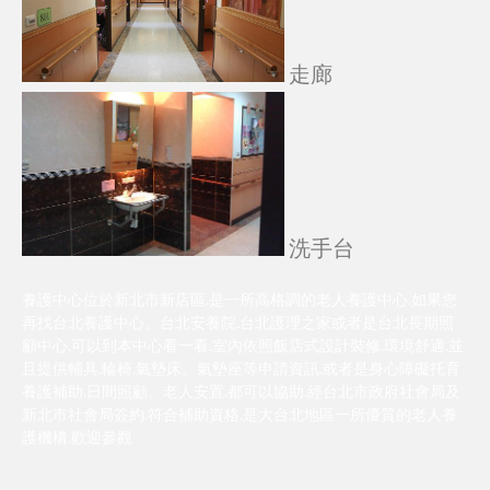
走廊
洗手台
養護中心位於新北市新店區.是一所高格調的老人養護中心.如果您
再找台北養護中心。台北安養院.台北護理之家或者是台北長期照
顧中心.可以到本中心看一看.室內依照飯店式設計裝修.環境舒適.並
且提供輔具.輪椅.氣墊床。氣墊座等申請資訊.或者是身心障礙托育
養護補助.日間照顧。老人安置.都可以協助.經台北市政府社會局及
新北市社會局簽約.符合補助資格.是大台北地區一所優質的老人養
護機構.歡迎參觀