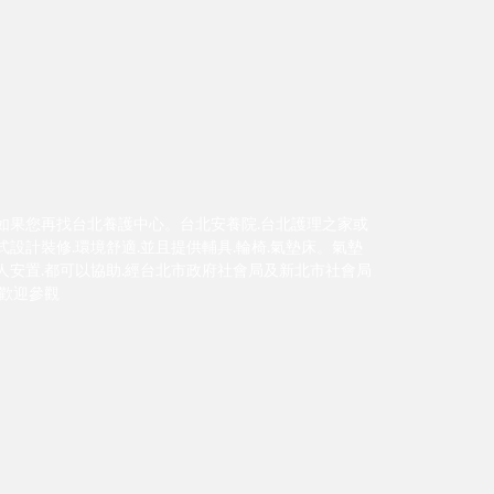
如果您再找台北養護中心。台北安養院.台北護理之家或
設計裝修.環境舒適.並且提供輔具.輪椅.氣墊床。氣墊
人安置.都可以協助.經台北市政府社會局及新北市社會局
.歡迎參觀