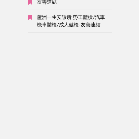
友善連結
蘆洲一生安診所 勞工體檢/汽車
機車體檢/成人健檢-友善連結