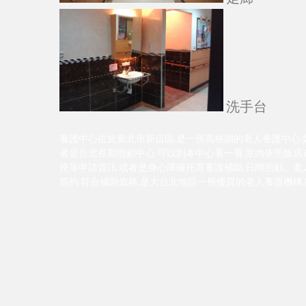
洗手台
養護中心位於新北市新店區.是一所高格調的老人養護中心.
者是台北長期照顧中心.可以到本中心看一看.室內依照飯店式
座等申請資訊.或者是身心障礙托育養護補助.日間照顧。老
簽約.符合補助資格.是大台北地區一所優質的老人養護機構