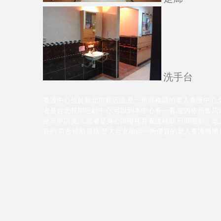
洗手台
養護中心位於新北市新店區.是一所高格調的老人養護中心.
者是台北長期照顧中心.可以到本中心看一看.室內依照飯店式
座等申請資訊.或者是身心障礙托育養護補助.日間照顧。老
簽約.符合補助資格.是大台北地區一所優質的老人養護機構