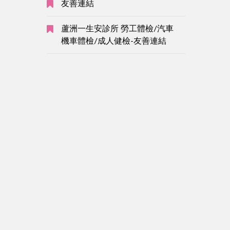
友善連結
蘆洲一生安診所 勞工體檢/汽車
機車體檢/成人健檢-友善連結