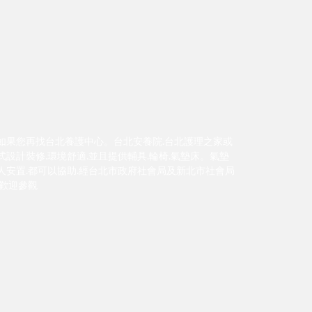
如果您再找台北養護中心。台北安養院.台北護理之家或
設計裝修.環境舒適.並且提供輔具.輪椅.氣墊床。氣墊
人安置.都可以協助.經台北市政府社會局及新北市社會局
.歡迎參觀