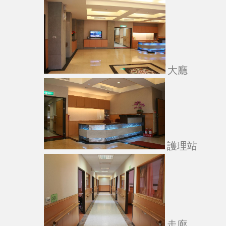
大廳
護理站
走廊