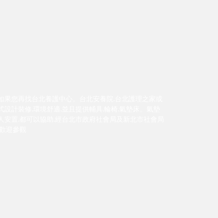
如果您再找台北養護中心。台北安養院.台北護理之家或
設計裝修.環境舒適.並且提供輔具.輪椅.氣墊床。氣墊
人安置.都可以協助.經台北市政府社會局及新北市社會局
.歡迎參觀