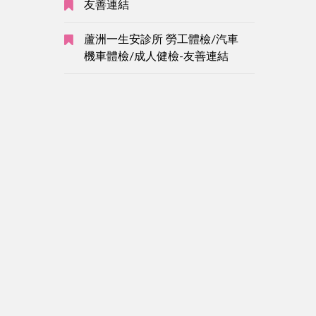
友善連結
蘆洲一生安診所 勞工體檢/汽車
機車體檢/成人健檢-友善連結