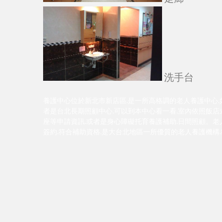
洗手台
養護中心位於新北市新店區.是一所高格調的老人養護中心.
者是台北長期照顧中心.可以到本中心看一看.室內依照飯店式
座等申請資訊.或者是身心障礙托育養護補助.日間照顧。老
簽約.符合補助資格.是大台北地區一所優質的老人養護機構