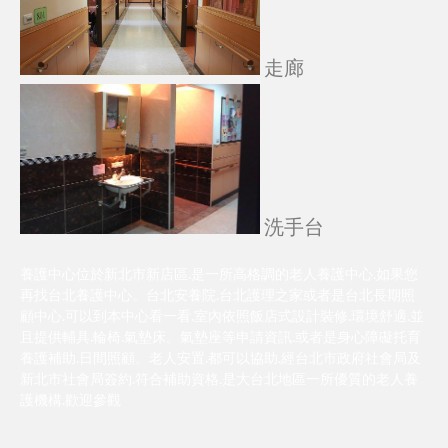
走廊
洗手台
養護中心位於新北市新店區.是一所高格調的老人養護中心.如果您
再找台北養護中心。台北安養院.台北護理之家或者是台北長期照
顧中心.可以到本中心看一看.室內依照飯店式設計裝修.環境舒適.並
且提供輔具.輪椅.氣墊床。氣墊座等申請資訊.或者是身心障礙托育
養護補助.日間照顧。老人安置.都可以協助.經台北市政府社會局及
新北市社會局簽約.符合補助資格.是大台北地區一所優質的老人養
護機構.歡迎參觀