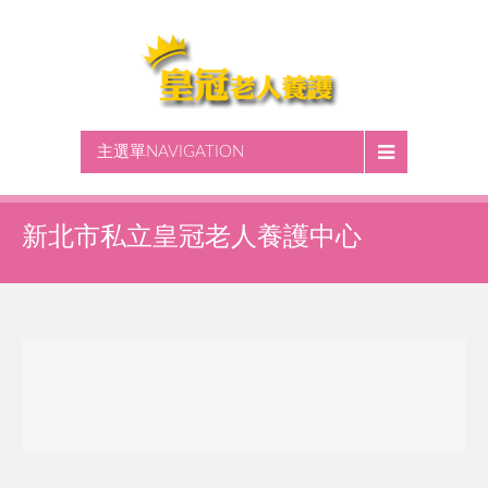
主選單NAVIGATION
新北市私立皇冠老人養護中心
沒