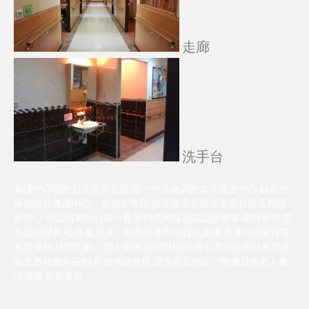
走廊
洗手台
養護中心位於新北市新店區.是一所高格調的老人養護中心.如果您
再找台北養護中心。台北安養院.台北護理之家或者是台北長期照
顧中心.可以到本中心看一看.室內依照飯店式設計裝修.環境舒適.並
且提供輔具.輪椅.氣墊床。氣墊座等申請資訊.或者是身心障礙托育
養護補助.日間照顧。老人安置.都可以協助.經台北市政府社會局及
新北市社會局簽約.符合補助資格.是大台北地區一所優質的老人養
護機構.歡迎參觀